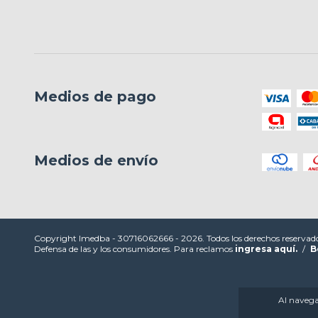
Medios de pago
Medios de envío
Copyright Imedba - 30716062666 - 2026. Todos los derechos reservad
Defensa de las y los consumidores. Para reclamos
ingresa aquí.
/
B
Al navegar