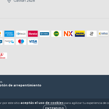
Gavilán 2628
os.
otón de arrepentimiento
 por este sitio
aceptás el uso de cookies
para agilizar tu experiencia de 
ENTENDIDO