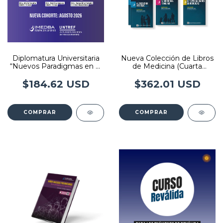
Diplomatura Universitaria
Nueva Colección de Libros
“Nuevos Paradigmas en el
de Medicina (Cuarta
Seguimiento y el Cuidado
Edición) - Editorial Imedba
del Niño Nacido
$184.62 USD
$362.01 USD
Prematuro”
COMPRAR
COMPRAR