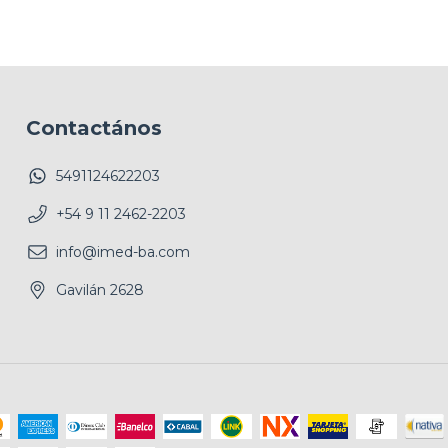
Contactános
5491124622203
+54 9 11 2462-2203
info@imed-ba.com
Gavilán 2628