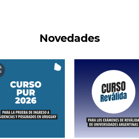
Novedades
%
F