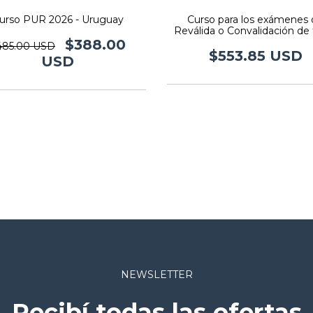
urso PUR 2026 - Uruguay
Curso para los exámenes 
Reválida o Convalidación de 
de Médico
$388.00
485.00 USD
$553.85 USD
USD
NEWSLETTER
Recibí todas las ofertas