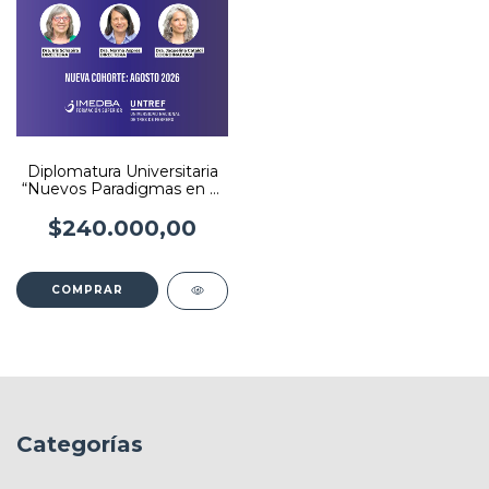
Diplomatura Universitaria
“Nuevos Paradigmas en el
Seguimiento y el Cuidado
del Niño Nacido
$240.000,00
Prematuro”
COMPRAR
Categorías