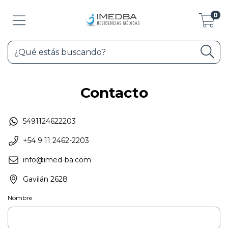
0
Contacto
5491124622203
+54 9 11 2462-2203
info@imed-ba.com
Gavilán 2628
Nombre