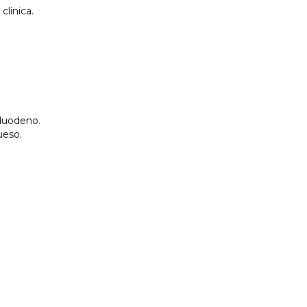
clínica.
 duodeno.
ueso.