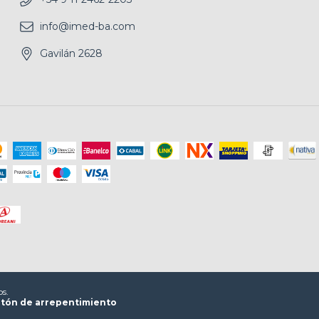
info@imed-ba.com
Gavilán 2628
os.
tón de arrepentimiento