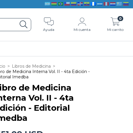
0
Ayuda
Mi cuenta
Mi carrito
cio
>
Libros de Medicina
>
bro de Medicina Interna Vol. II - 4ta Edición -
itorial Imedba
ibro de Medicina
nterna Vol. II - 4ta
dición - Editorial
medba