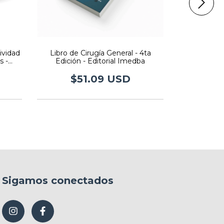
ividad
Libro de Cirugía General - 4ta
Nueva Col
s -
Edición - Editorial Imedba
Medicina
Edi
$51.09 USD
$3
Sigamos conectados