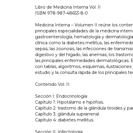
Libro de Medicina Interna Vol. II
ISBN 978-987-48653-8-0
Medicina Interna – Volumen II reúne los contenid
principales especialidades de la medicina intern
gastroenterología, hematología y dermatología,
clínica como la diabetes mellitus, las enfermedad
sepsis, las zoonosis, las infecciones de transmis
digestivo y del hígado, las anemias, los trasto
las principales enfermedades dermatológicas. El
con tablas, algoritmos, esquemas, ilustraciones
estudio y la consulta rápida de los principales t
Contenido Vol. II:
Sección I: Endocrinología:
Capítulo 1: Hipotálamo e hipófisis.
Capítulo 2: trastorno de la glándula tiroides y par
Capítulo 3: glándula suprarrenal.
Capítulo 4: diabetes mellitus.
Sección II: Infectología: