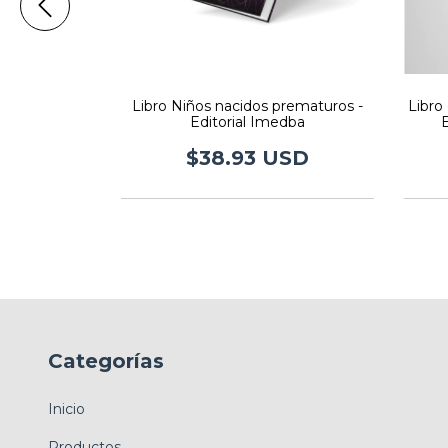
ta Edición -
Libro Niños nacidos prematuros -
Libro
edba
Editorial Imedba
E
USD
$38.93 USD
Categorías
Inicio
Productos