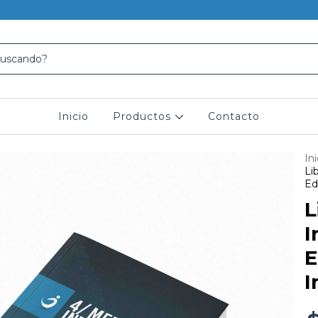
Inicio
Productos
Contacto
Ini
Li
Ed
L
I
E
I