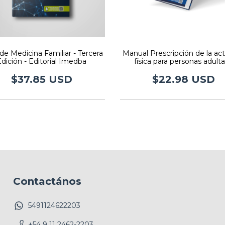
 de Medicina Familiar - Tercera
Manual Prescripción de la act
dición - Editorial Imedba
física para personas adulta
Editorial Imedba
$37.85 USD
$22.98 USD
Contactános
5491124622203
+54 9 11 2462-2203